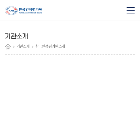
기관소개
기관소개
한국인정평가원소개
콘
텐
츠
준
비
중
입
니
다
.
현
재
페