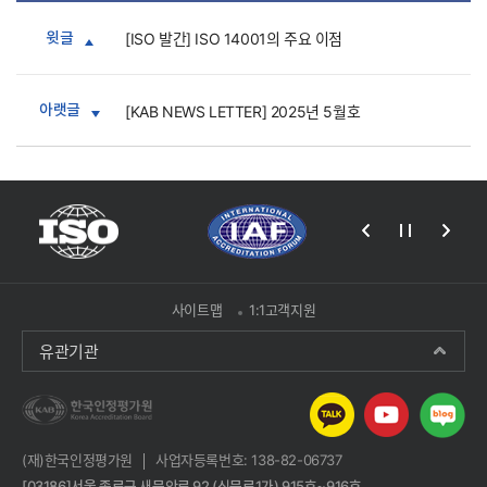
윗글
[ISO 발간] ISO 14001의 주요 이점
아랫글
[KAB NEWS LETTER] 2025년 5월호
사이트맵
1:1고객지원
유관기관
(재)한국인정평가원
사업자등록번호: 138-82-06737
[03186]서울 종로구 새문안로 92 (신문로1가) 915호~916호