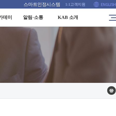
ENGLISH
스마트인정시스템
1:1고객지원
카데미
알림·소통
KAB 소개
사
이
트
공고
인사말
맵
이
안내
KAB이란
동
홍보관
연혁
격증
채용정보
주요업무 및 조직도
FAQ
운영방침
1:1 고객센터
해외협력(MOU)
부실인증신고
찾아오시는길