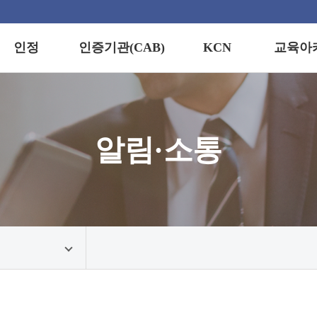
인정
인증기관(CAB)
KCN
교육아
정이란?
경영시스템
교육안내
인증기업 검색
(KCN)
제적 통용성
자격인증
교육신청
연도별 통계
정스킴
스킴
정보마당
알림·소통
지역별 통계
정기준
수료증·합
발급
정프로세스
정마크
견접수/문의