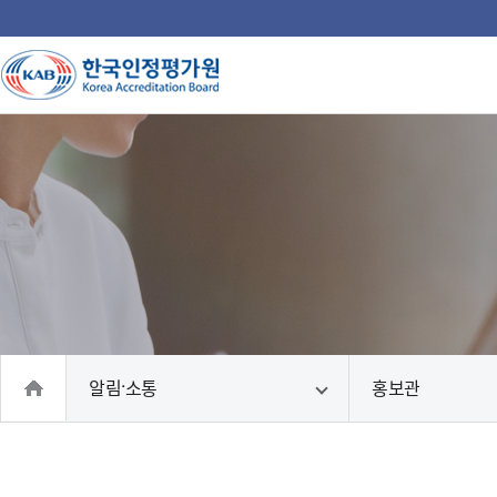
주
메
뉴
인
국
인
인
인
인
의
홈
알림·소통
홍보관
으