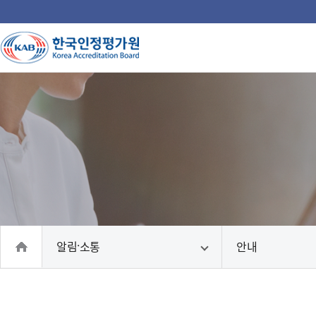
주
메
뉴
인
국
인
인
인
인
의
홈
알림·소통
안내
으