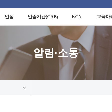
인정
인증기관(CAB)
KCN
교육아
정이란?
경영시스템
교육안내
인증기업 검색
(KCN)
제적 통용성
자격인증
교육신청
연도별 통계
정스킴
스킴
정보마당
알림·소통
지역별 통계
정기준
수료증·합
발급
정프로세스
정마크
견접수/문의