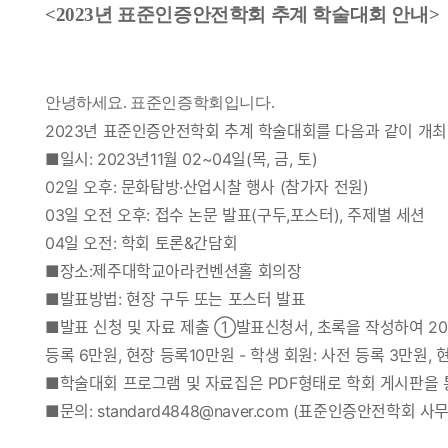
<2023년 표준인증안전학회 추계 학술대회 안내>
안녕하세요. 표준인증학회입니다.
2023년 표준인증안전학회 추계 학술대회를 다음과 같이 개최
■일시: 2023년11월 02~04일(목, 금, 토)
02일 오후: 문화탐방·산업시찰 행사 (참가자 전원)
03일 오전 오후: 접수 논문 발표(구두,포스터), 주제별 세션
04일 오전: 학회 토론&간담회
■장소:제주대학교아라컨벤션홀 회의장
■발표방법: 현장 구두 또는 포스터 발표
■발표 신청 및 자료 제출 ①발표신청서, 초록을 작성하여 2023년1
등록 6만원, 현장 등록10만원 - 학생 회원: 사전 등록 3만원, 
■학술대회 프로그램 및 자료집은 PDF형태로 학회 게시판을 
■문의: standard4848@naver.com (표준인증안전학회 사