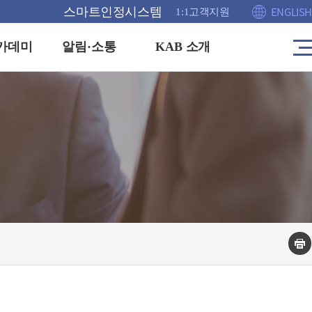
ENGLISH
스마트인정시스템
1:1고객지원
카데미
알림·소통
KAB 소개
사
이
트
공고
인사말
맵
이
안내
KAB이란
동
홍보관
연혁
격증
채용정보
주요업무 및 조직도
FAQ
운영방침
1:1 고객센터
해외협력(MOU)
부실인증신고
찾아오시는길